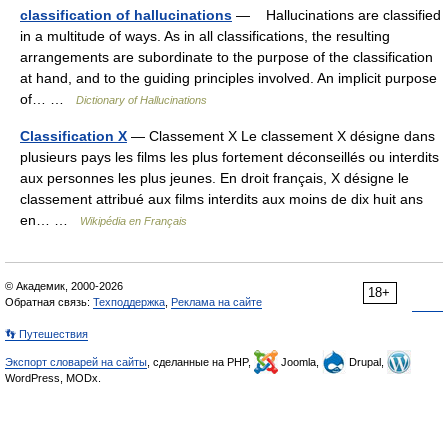
classification of hallucinations
— Hallucinations are classified
in a multitude of ways. As in all classifications, the resulting
arrangements are subordinate to the purpose of the classification
at hand, and to the guiding principles involved. An implicit purpose
of… …
Dictionary of Hallucinations
Classification X
— Classement X Le classement X désigne dans
plusieurs pays les films les plus fortement déconseillés ou interdits
aux personnes les plus jeunes. En droit français, X désigne le
classement attribué aux films interdits aux moins de dix huit ans
en… …
Wikipédia en Français
© Академик, 2000-2026
18+
Обратная связь:
Техподдержка
,
Реклама на сайте
👣 Путешествия
Экспорт словарей на сайты
, сделанные на PHP,
Joomla,
Drupal,
WordPress, MODx.