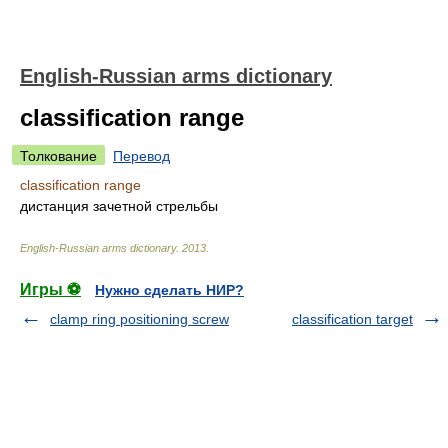
English-Russian arms dictionary
classification range
Толкование
Перевод
classification range
дистанция зачетной стрельбы
English-Russian arms dictionary
.
2013
.
Игры ⚽
Нужно сделать НИР?
clamp ring positioning screw
classification target